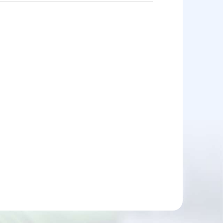
立川北駅下有料
13
最寄駅 多摩モノレール 立川北駅
立川駅北口第一有料
14
最寄駅 多摩モノレール 立川北駅
曙陸橋東有料
15
最寄駅 JR中央線 立川駅
西立川駅有料
16
最寄駅 JR青梅線 西立川駅
西国立駅第一有料
17
最寄駅 JR南武線 西国立駅