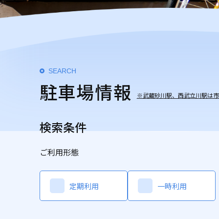
SEARCH
駐
車
場
情
報
※武蔵砂川駅、西武立川駅は市
検索条件
ご利用形態
定期利用
一時利用