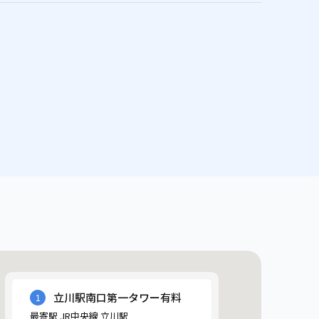
立川駅南口第一タワー有料
1
最寄駅 JR中央線 立川駅